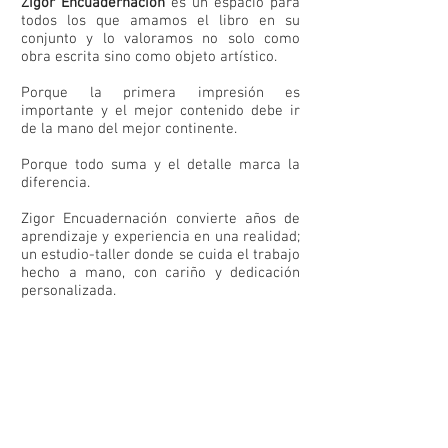
Zigor Encuadernación
es un espacio para
todos los que amamos el libro en su
conjunto y lo valoramos no solo como
obra escrita sino como objeto artístico.
Porque la primera impresión es
importante y el mejor contenido debe ir
de la mano del mejor continente.
Porque todo suma y el detalle marca la
diferencia.
Zigor Encuadernación convierte años de
aprendizaje y experiencia en una realidad;
un estudio-taller donde se cuida el trabajo
hecho a mano, con cariño y dedicación
personalizada.
Hacemos
cualquier
cosa
con
forma